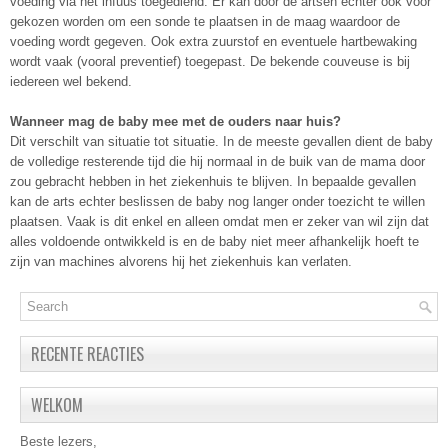
voeding via het infuus toegediend. Er kan door de artsen echter ook voor
gekozen worden om een sonde te plaatsen in de maag waardoor de
voeding wordt gegeven. Ook extra zuurstof en eventuele hartbewaking
wordt vaak (vooral preventief) toegepast. De bekende couveuse is bij
iedereen wel bekend.
Wanneer mag de baby mee met de ouders naar huis?
Dit verschilt van situatie tot situatie. In de meeste gevallen dient de baby
de volledige resterende tijd die hij normaal in de buik van de mama door
zou gebracht hebben in het ziekenhuis te blijven. In bepaalde gevallen
kan de arts echter beslissen de baby nog langer onder toezicht te willen
plaatsen. Vaak is dit enkel en alleen omdat men er zeker van wil zijn dat
alles voldoende ontwikkeld is en de baby niet meer afhankelijk hoeft te
zijn van machines alvorens hij het ziekenhuis kan verlaten.
RECENTE REACTIES
WELKOM
Beste lezers,