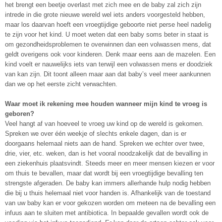
het brengt een beetje overlast met zich mee en de baby zal zich zijn
intrede in die grote nieuwe wereld wel iets anders voorgesteld hebben,
maar los daarvan hoeft een vroegtijdige geboorte niet perse heel nadelig
te zijn voor het kind. U moet weten dat een baby soms beter in staat is
om gezondheidsproblemen te overwinnen dan een volwassen mens, dat
geldt overigens ook voor kinderen. Denk maar eens aan de mazelen. Een
kind voelt er nauwelijks iets van terwijl een volwassen mens er doodziek
van kan zijn. Dit toont alleen maar aan dat baby’s veel meer aankunnen
dan we op het eerste zicht verwachten.
Waar moet ik rekening mee houden wanneer mijn kind te vroeg is
geboren?
Veel hangt af van hoeveel te vroeg uw kind op de wereld is gekomen.
Spreken we over één weekje of slechts enkele dagen, dan is er
doorgaans helemaal niets aan de hand. Spreken we echter over twee,
drie, vier, etc. weken, dan is het vooral noodzakelijk dat de bevalling in
een ziekenhuis plaatsvindt. Steeds meer en meer mensen kiezen er voor
om thuis te bevallen, maar dat wordt bij een vroegtijdige bevalling ten
strengste afgeraden. De baby kan immers allerhande hulp nodig hebben
die bij u thuis helemaal niet voor handen is. Afhankelijk van de toestand
van uw baby kan er voor gekozen worden om meteen na de bevalling een
infuus aan te sluiten met antibiotica. In bepaalde gevallen wordt ook de