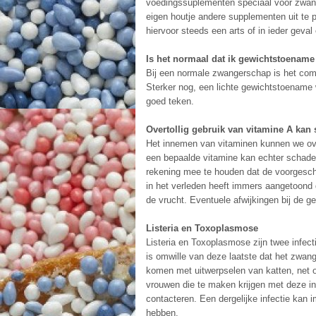
voedingssuplementen speciaal voor zwan
eigen houtje andere supplementen uit te
hiervoor steeds een arts of in ieder geval
Is het normaal dat ik gewichtstoenam
Bij een normale zwangerschap is het com
Sterker nog, een lichte gewichtstoename w
goed teken.
Overtollig gebruik van vitamine A kan 
Het innemen van vitaminen kunnen we ove
een bepaalde vitamine kan echter schadeli
rekening mee te houden dat de voorgesc
in het verleden heeft immers aangetoond d
de vrucht. Eventuele afwijkingen bij de g
Listeria en Toxoplasmose
Listeria en Toxoplasmose zijn twee infect
is omwille van deze laatste dat het zwan
komen met uitwerpselen van katten, net o
vrouwen die te maken krijgen met deze in
contacteren. Een dergelijke infectie kan 
hebben.