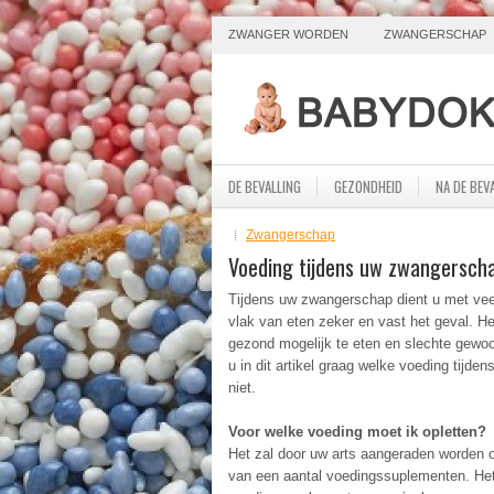
ZWANGER WORDEN
ZWANGERSCHAP
DE BEVALLING
GEZONDHEID
NA DE BEV
Zwangerschap
Voeding tijdens uw zwangersch
Tijdens uw zwangerschap dient u met vee
vlak van eten zeker en vast het geval. H
gezond mogelijk te eten en slechte gewoo
u in dit artikel graag welke voeding tijd
niet.
Voor welke voeding moet ik opletten?
Het zal door uw arts aangeraden worden 
van een aantal voedingssuplementen. Het