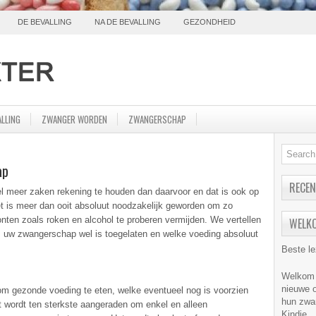
DE BEVALLING
NA DE BEVALLING
GEZONDHEID
ALLING
ZWANGER WORDEN
ZWANGERSCHAP
ap
RECEN
l meer zaken rekening te houden dan daarvoor en dat is ook op
et is meer dan ooit absoluut noodzakelijk geworden om zo
nten zoals roken en alcohol te proberen vermijden. We vertellen
WELK
ens uw zwangerschap wel is toegelaten en welke voeding absoluut
Beste le
Welkom o
nieuwe o
om gezonde voeding te eten, welke eventueel nog is voorzien
hun zwa
 wordt ten sterkste aangeraden om enkel en alleen
Kindje.