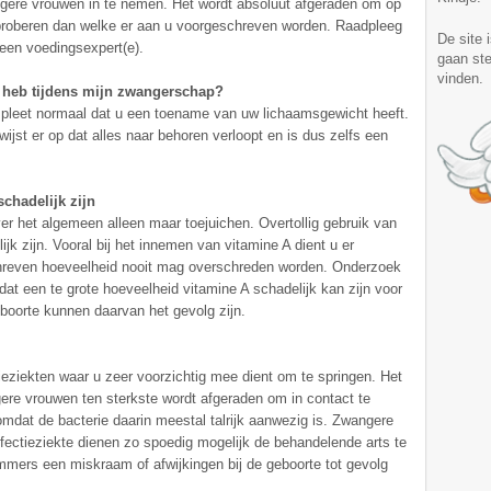
gere vrouwen in te nemen. Het wordt absoluut afgeraden om op
 proberen dan welke er aan u voorgeschreven worden. Raadpleeg
De site 
 een voedingsexpert(e).
gaan ste
vinden.
e heb tijdens mijn zwangerschap?
pleet normaal dat u een toename van uw lichaamsgewicht heeft.
ijst er op dat alles naar behoren verloopt en is dus zelfs een
schadelijk zijn
r het algemeen alleen maar toejuichen. Overtollig gebruik van
jk zijn. Vooral bij het innemen van vitamine A dient u er
hreven hoeveelheid nooit mag overschreden worden. Onderzoek
at een te grote hoeveelheid vitamine A schadelijk kan zijn voor
eboorte kunnen daarvan het gevolg zijn.
ieziekten waar u zeer voorzichtig mee dient om te springen. Het
gere vrouwen ten sterkste wordt afgeraden om in contact te
mdat de bacterie daarin meestal talrijk aanwezig is. Zwangere
fectieziekte dienen zo spoedig mogelijk de behandelende arts te
immers een miskraam of afwijkingen bij de geboorte tot gevolg